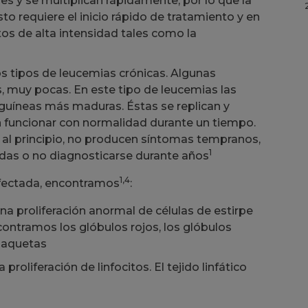
s y se multiplican rápidamente, por lo que la
 requiere el inicio rápido de tratamiento y en
os de alta intensidad tales como la
 tipos de leucemias crónicas. Algunas
, muy pocas. En este tipo de leucemias las
nguíneas más maduras. Éstas se replican y
funcionar con normalidad durante un tiempo.
 al principio, no producen síntomas tempranos,
1
das o no diagnosticarse durante años
1,4
 afectada, encontramos
:
a proliferación anormal de células de estirpe
contramos los glóbulos rojos, los glóbulos
plaquetas
proliferación de linfocitos. El tejido linfático