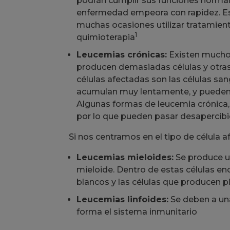
podrán cumplir sus funciones normale
enfermedad empeora con rapidez. Esto
muchas ocasiones utilizar tratamient
1
quimioterapia
Leucemias crónicas:
Existen muchos
producen demasiadas células y otras
células afectadas son las células sa
acumulan muy lentamente, y pueden 
Algunas formas de leucemia crónica,
por lo que pueden pasar desapercibi
Si nos centramos en el tipo de célula
Leucemias mieloides:
Se produce un
mieloide. Dentro de estas células en
blancos y las células que producen 
Leucemias linfoides:
Se deben a una 
forma el sistema inmunitario