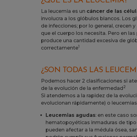
¿QUÉ ES LA LEUCEMIA?
La leucemia es un
cáncer de las célu
involucra a los glóbulos blancos. Los
de infecciones; por lo general, crecen
que el cuerpo los necesita. Pero en la
produce una cantidad excesiva de gló
1
correctamente
¿SON TODAS LAS LEUCEMI
Podemos hacer 2 clasificaciones si ate
2
de la evolución de la enfermedad
Si atendemos a la rapidez de la evoluc
evolucionan rápidamente) o leucemias 
Leucemias agudas
: en este caso s
hematopoyéticas inmaduras de tipo 
pueden afectar a la médula ósea, sang