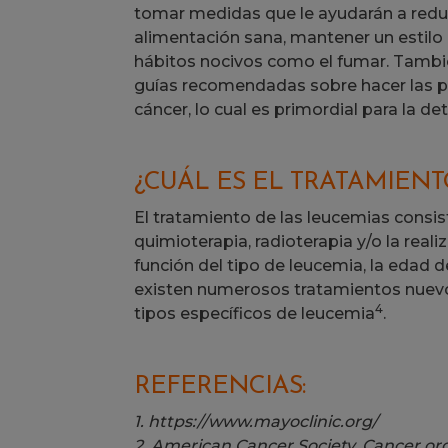
tomar medidas que le ayudarán a reduc
alimentación sana, mantener un estilo de
hábitos nocivos como el fumar. Tambié
guías recomendadas sobre hacer las pr
cáncer, lo cual es primordial para la 
¿CUÁL ES EL TRATAMIENT
El tratamiento de las leucemias consis
quimioterapia, radioterapia y/o la real
función del tipo de leucemia, la edad d
existen numerosos tratamientos nuevos
4
tipos específicos de leucemia
.
REFERENCIAS:
1. https://www.mayoclinic.org/
2. American Cancer Society. Cancer.or