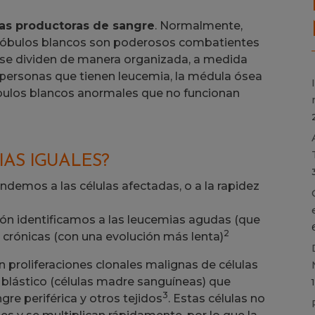
las productoras de sangre
. Normalmente,
 glóbulos blancos son poderosos combatientes
 y se dividen de manera organizada, a medida
s personas que tienen leucemia, la médula ósea
bulos blancos anormales que no funcionan
AS IGUALES?
ndemos a las células afectadas, o a la rapidez
ión identificamos a las leucemias agudas (que
2
crónicas (con una evolución más lenta)
on proliferaciones clonales malignas de células
blástico (células madre sanguíneas) que
3
re periférica y otros tejidos
. Estas células no